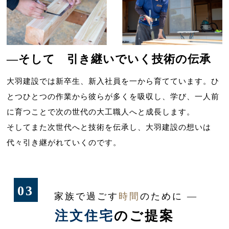
―そして 引き継いでいく
技術の伝承
大羽建設では新卒生、新入社員を一から育てています。ひ
とつひとつの作業から彼らが多くを吸収し、学び、一人前
に育つことで次の世代の大工職人へと成長します。
そしてまた次世代へと技術を伝承し、大羽建設の想いは
代々引き継がれていくのです。
03
家族で過ごす
時間
のために ―
注文住宅
のご提案