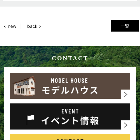
一覧
< new
back >
CONTACT