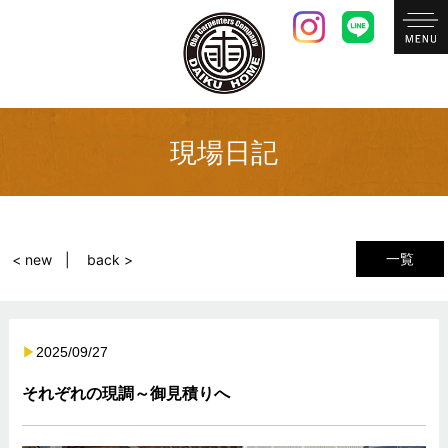
現場日記
一覧
< new
back >
2025/09/27
それぞれの現調～御見積りへ