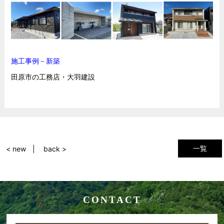
施工事例－新築
田原市の工務店・大羽建設
一覧
< new
back >
CONTACT