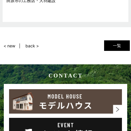
田原市の工務店・大羽建設
一覧
< new
back >
CONTACT