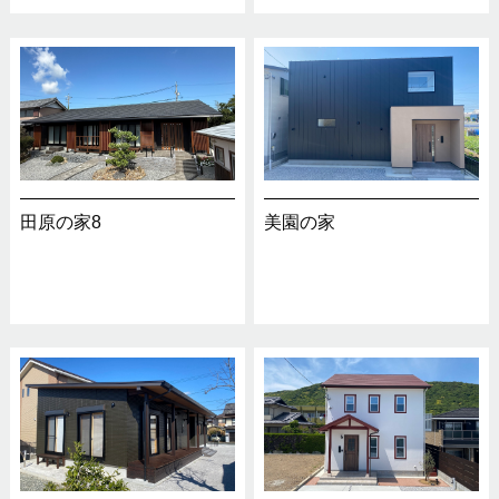
田原の家8
美園の家