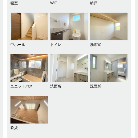
寝室
WIC
納戸
中ホール
トイレ
洗濯室
ユニットバス
洗面所
洗面所
吹抜