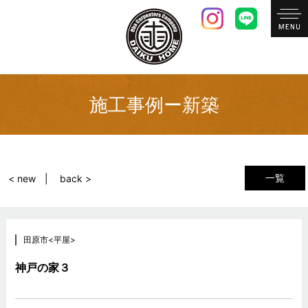
施工事例ー新築
一覧
< new
back >
田原市<平屋>
神戸の家３