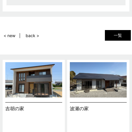
一覧
< new
back >
吉胡の家
波瀬の家